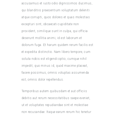
accusamus et iusto odio dignissimos ducimus,
qui blanditiis praesentium voluptatum deleniti
atque corrupti, quos dolores et quas molestias
excepturi sint, obcaecati cupiditate non
provident, similique sunt in culpa, qui officia
deserunt mollitia animi, id est laborum et
dolorum fuga. Et harum quidem rerum facilis est
et expedita distinctio. Nam libero tempore, cum
soluta nobis est eligendi optio, cumque nihil
impedit, quo minus id, quod maxime placeat,
facere possimus, omnis voluptas assumenda
est, omnis dolor repellendus.
Temporibus autem quibusdam et aut officiis
debitis aut rerum necessitatibus saepe eveniet,
ut et voluptates repudiandae sint et molestiae
non recusandae. Itaque earum rerum hic tenetur